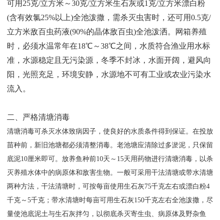
可用25克/立方米～30克/立方米生石灰或1克/立方米漂白粉
(含有效氯25%以上)全池泼撒，需杀灭虫害时，还可用0.5克/
立方米敌百虫药液(90%的晶体敌百虫)全池泼洒。网箱养殖
时，必须水温常年在18℃～38℃之间，水质符合渔业用水标
准，水源稳定且无污染源，冬季不封冰，水面开阔，避风向
阳，光照充足，环境安静，水源地不可有工业或农业污染水
流入。
二、严格清塘消毒
清塘消毒可杀灭水体致病因子，使良好的水质条件得到保证。在投放
苗种前，新旧池塘都必须清整消毒。老池塘应清除过多淤泥，只保留
底泥10厘米即可。放养鱼种前10天～15天用药物进行清塘消毒，以杀
灭养殖水体中的病原体和敌害生物。一般可采用干法清塘或带水清塘
两种方法，干法清塘时，可按每亩使用生石灰75千克左右或漂白粉4
千克～5千克；带水清塘时每亩可用生石灰150千克左右全池泼撒，尽
量使池底泥土与生石灰拌匀，以彻底杀灭寄生虫、病原体及野杂鱼