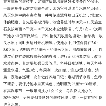
在罗非鱼的养殖中，定期防病是培养良好水质条件的保证。
一般使用生石灰防病较合适，因为它可以调节水体的pH值，
杀灭水体中的有害病菌，并可使底泥释放出无机盐，增加水
体的肥度。首先要定期消毒，池塘养殖时每10天～15天施生
石灰按每亩15千克～20千克化水全池泼洒，每月1次～2次调
节池水pH值至微碱性，用生物制剂改善池塘微生物结构，改
良水质；同时要适时开机增氧，使池水中pH值保持在7.0～
8.0之间，透明度在25厘米～30厘米之间。网箱养殖时，可以
通过药物挂袋或投喂药饵的办法，进行定期消毒防病，改善
水质条件。其次要加强日常管理。坚持日夜巡塘，每天坚持
测量水温、气温3次，每周测一次pH值，测2次透明度。清
晨、夜晚各巡塘一次并做好养殖日记；定期调节水质，鱼种
下塘后，要保持池水呈茶褐色，透明度为25厘米~30厘米。
在高温季节，一般每周换水1次~2次，每次换去池水的
20%~30%。另外要创造良好的养殖环境，禁止一切有害生物
进入水体。