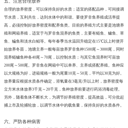
五、注意合理放养
合理的放养密度，可以保持良好的水质；适宜的搭配品种，可间接调
节水质，互利共生，达到水体中的和谐。要使罗非鱼养殖成活率提
高，必须控制好放养密度和配养鱼类。目前的养殖方式主要是池塘养
殖和网箱养殖，适宜于与罗非鱼混养的鱼类，主要有鲢鱼、鳙鱼、草
鱼、鳊鱼和淡水白鲳等。每年春季当水温回升稳定在15℃以上时便开
始放养冬苗，池塘主养一般每亩放养罗非鱼种1500尾～3000尾，同时
混养鲢鳙鱼种各40尾～70尾，以控制水质；与其它鱼混养时可亩放
200尾～500尾。罗非鱼在网箱中可以单养、主养或搭配养殖。鱼种应
以大规格为好，进箱规格一般为尾重10克～50克，平均以30克为好。
放养量应根据水质条件确定，溶氧量在3毫克/升以上时，放养密度每
立方米水体放养3千克～20千克，鱼种放养前要进行药浴消毒处理。
另外，随着鱼体不断长大，为调节好养殖密度，提高效益，可分批起
捕上市及轮捕轮放，以调节水体中的载鱼量，保持良好的水质条件。
六、严防各种病害