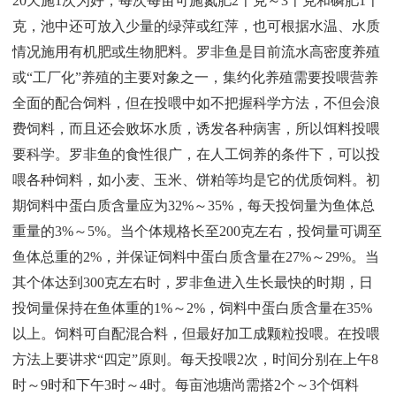
20天施1次为好，每次每亩可施氮肥2千克～3千克和磷肥1千
克，池中还可放入少量的绿萍或红萍，也可根据水温、水质
情况施用有机肥或生物肥料。罗非鱼是目前流水高密度养殖
或“工厂化”养殖的主要对象之一，集约化养殖需要投喂营养
全面的配合饲料，但在投喂中如不把握科学方法，不但会浪
费饲料，而且还会败坏水质，诱发各种病害，所以饵料投喂
要科学。罗非鱼的食性很广，在人工饲养的条件下，可以投
喂各种饲料，如小麦、玉米、饼粕等均是它的优质饲料。初
期饲料中蛋白质含量应为32%～35%，每天投饲量为鱼体总
重量的3%～5%。当个体规格长至200克左右，投饲量可调至
鱼体总重的2%，并保证饲料中蛋白质含量在27%～29%。当
其个体达到300克左右时，罗非鱼进入生长最快的时期，日
投饲量保持在鱼体重的1%～2%，饲料中蛋白质含量在35%
以上。饲料可自配混合料，但最好加工成颗粒投喂。在投喂
方法上要讲求“四定”原则。每天投喂2次，时间分别在上午8
时～9时和下午3时～4时。每亩池塘尚需搭2个～3个饵料