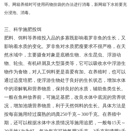
等。网箱养殖时可使用药物挂袋的办法进行消毒，新网箱下水前要充
分浸泡、消毒。
三、科学施肥投饵
肥料、饵料等养殖投入品的多寡既影响着罗非鱼的生长，又
影响着水质的变化。罗非鱼对水质肥瘦要求不很严格，在天
然水域中，主要摄食对象是底栖生物、水生昆虫、浮游动
物、轮虫、有机碎屑及大型藻类等，它可以吸收水中浮游生
物作为食物，对人工饲料更是喜爱有加。在养殖时，也可以
通过适度培肥，使浮游生物处于良好的生长状态，增加水体
中的溶解氧和营养物质，保持良好的水质，辅助鱼类生长。
一般在鱼种放养前，可施足基肥，改良水体中底泥的营养状
况，增加池塘营养物质，利于天然饵料的生长。具体方法是
按每亩施用经过腐熟的鸡粪250千克～300千克。在养殖中
期，还可以根据水体中水质情况等施用追肥，一般每15天～